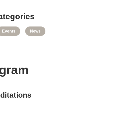
ategories
Events
News
agram
ditations