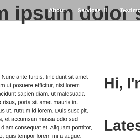
em ipsum dolor 
About
Services
Testimo
 Nunc ante turpis, tincidunt sit amet
Hi, I
 ut posuere efficitur, nisi lorem
tincidunt sapien diam, ut malesuada
isus, porta sit amet mauris in,
us ut, rutrum id lorem. Duis suscipit,
urus, et accumsan massa odio sed
Late
 diam consequat et. Aliquam porttitor,
o, quis tempor lorem mi a augue.