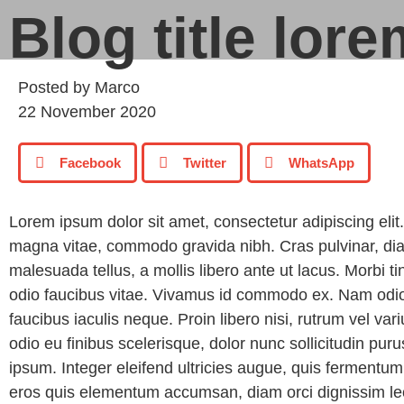
Blog title lor
Posted by
Marco
22 November 2020
Facebook
Twitter
WhatsApp
Lorem ipsum dolor sit amet, consectetur adipiscing elit.
magna vitae, commodo gravida nibh. Cras pulvinar, diam
malesuada tellus, a mollis libero ante ut lacus. Morbi 
odio faucibus vitae. Vivamus id commodo ex. Nam odio r
faucibus iaculis neque. Proin libero nisi, rutrum vel vari
odio eu finibus scelerisque, dolor nunc sollicitudin p
ipsum. Integer eleifend ultricies augue, quis fermentum
eros quis elementum accumsan, diam orci dignissim le