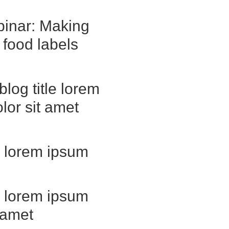
binar: Making
 food labels
blog title lorem
lor sit amet
le lorem ipsum
le lorem ipsum
t amet