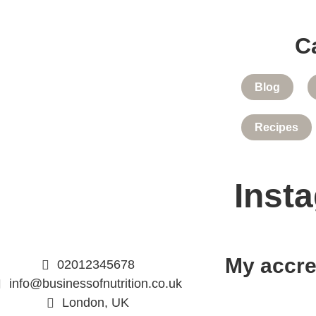
C
Blog
Recipes
Inst
My accre
02012345678
info@businessofnutrition.co.uk
London, UK