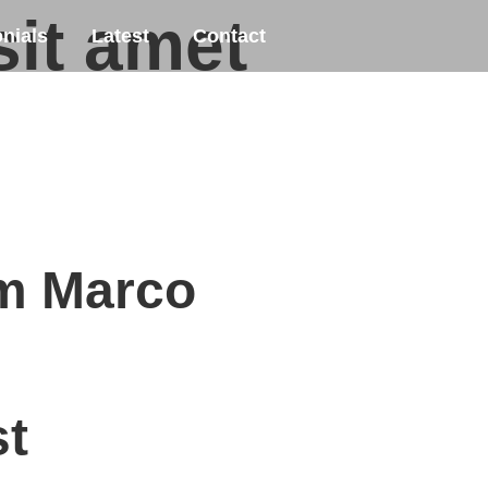
sit amet
nials
Latest
Contact
'm Marco
st