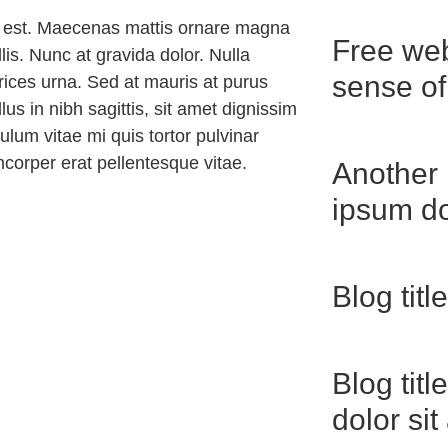
an est. Maecenas mattis ornare magna
Free we
is. Nunc at gravida dolor. Nulla
sense of
trices urna. Sed at mauris at purus
llus in nibh sagittis, sit amet dignissim
ulum vitae mi quis tortor pulvinar
amcorper erat pellentesque vitae.
Another 
ipsum do
Blog tit
Blog tit
dolor si